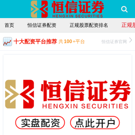
正规
首页
恒信证券配资
正规股票配资排名
十大配资平台推荐
恒信证券官网
共
100
+平台