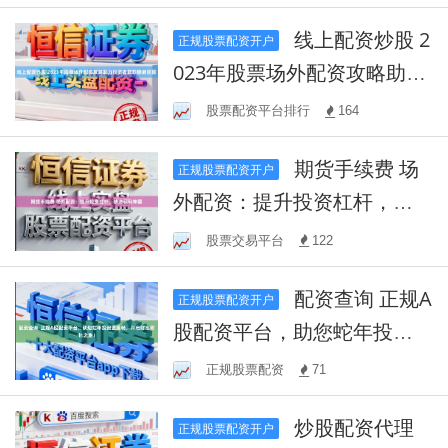
线上配资炒股 2
正规股票配资开户
023年股票场外配资攻略助力
投资者获取稳健回报
股票配资平台排行
164
期货手续费 场
正规股票配资开户
外配资：提升投资杠杆，快
速获利神器
股票交易平台
122
配资查询 正规A
正规股票配资开户
股配资平台，助您蛇年投资
更顺畅，开启财富增长之
正规股票配资
71
旅！
炒股配资代理
正规股票配资开户