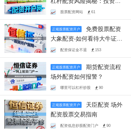
杠杆配资风险揭秘：投资者
应警惕潜在风险
股票配资网站
61
免费股票配资
正规股票配资开户
大象配资-如何看待大牛证券
的表现？
配资保证金不退
153
期货配资流程
正规股票配资开户
场外配资如何报警？
哪里可以杠杆炒股
90
天臣配资 场外
正规股票配资开户
配资股票交易指南
配资低息炒股配资门户
90