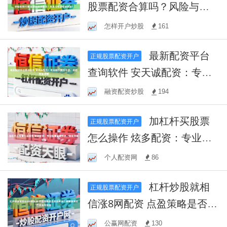
股票配资合算吗？风险与收
益全面解析！
怎样开户炒股
161
最新配资平台
正规股票配资开户
查询软件 安天诚配资：专业
股票配资平台，助您财富增
融资配资炒股
194
值
加杠杆买股票
正规股票配资开户
怎么操作 炫多配资：专业股
票配资平台，助您财富增值
个人配资网
86
杠杆炒股就相
正规股票配资开户
信涨8网配资 点盈策略是否真
实有效？揭秘其背后的真相
公赢网配资
130