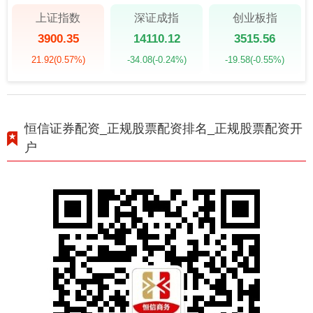
上证指数
深证成指
创业板指
3900.35
14110.12
3515.56
21.92
(0.57%)
-34.08
(-0.24%)
-19.58
(-0.55%)
恒信证券配资_正规股票配资排名_正规股票配资开
户