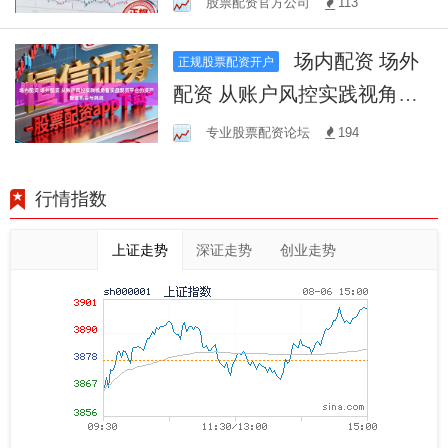
股票配资官方公司
113
情绪操作指引
场内配资 场外
正规股票配资开户
配资 从账户风控实践视角看
实盘配资平台的资产配置机
专业股票配资论坛
194
会与挑战
行情指数
上证走势
深证走势
创业走势