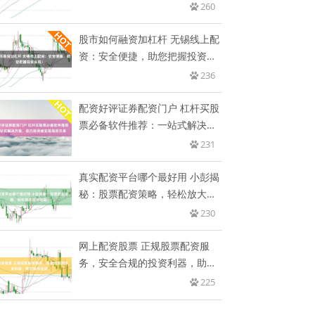
260
股市如何融资加杠杆 无锡线上配
资：安全便捷，助您把握投资良
机
236
配资好评证券配资门户 杠杆买股
票必备软件推荐：一站式解决方
案
231
真实配资平台哪个最好用 小彭揭
秘：股票配资策略，轻松放大投
资
230
网上配资股票 正规股票配资服
务，安全合规的投资利器，助力
股市
225