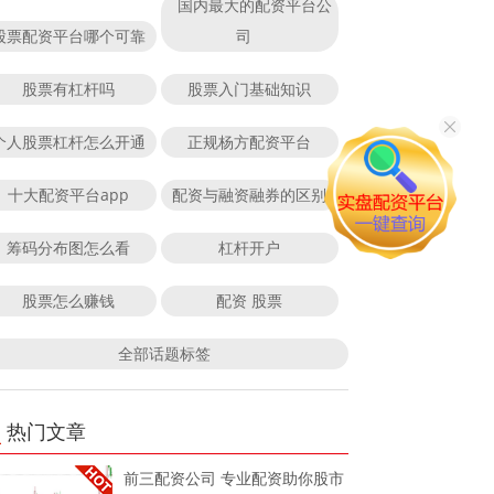
国内最大的配资平台公
股票配资平台哪个可靠
司
股票有杠杆吗
股票入门基础知识
个人股票杠杆怎么开通
正规杨方配资平台
十大配资平台app
配资与融资融券的区别
筹码分布图怎么看
杠杆开户
股票怎么赚钱
配资 股票
全部话题标签
热门文章
前三配资公司 专业配资助你股市