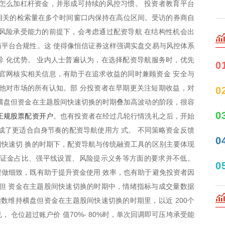
怎么加杠杆资金，并形成可持续的风控习惯。 投资者教育平台
”相关的检索量在多个时间窗口内保持在高位区间。受访的券商自
风险承受能力的前提下，会考虑通过配资导航 在结构性机会出
平台合规性。这 使得像恒信证券这样强调实盘交易与风控体系
异 化优势。 业内人士普遍认为，在选择配资导航服务时，优先
0
官网核实相关信息，有助于在追求收益的同时兼顾资金 安全与
他对市场的所有认知。部 分投资者在早期更关注短期收益，对
0
横盘但资金在主题股间快速切换的时期叠加高波动的阶段，很容
0
正规股票配资开户
。也有投资者在经过几轮行情洗礼之后，开始
成了更适合自身节奏的配资导航使用方 式。 不同策略资金反馈
0
快速切 换的时期下，配资导航与传统融资工具的区别主要体现
保证金占比、强平线设置、风险提示义务等方面的要求并不低。
0
做细致，既有助于提升资金使用 效率，也有助于避免投资者因
但 资金在主题股间快速切换的时期中，情绪指标与成交量数据
指数维持横盘但资金在主题股间快速切换的时期里，以近 200个
 仓位超过账户价 值70%- 80%时，单次回调即可压垮承受能