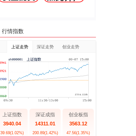
行情指数
上证走势
深证走势
创业走势
上证指数
深证成指
创业板指
3940.04
14311.01
3563.12
39.69
(1.02%)
200.89
(1.42%)
47.56
(1.35%)