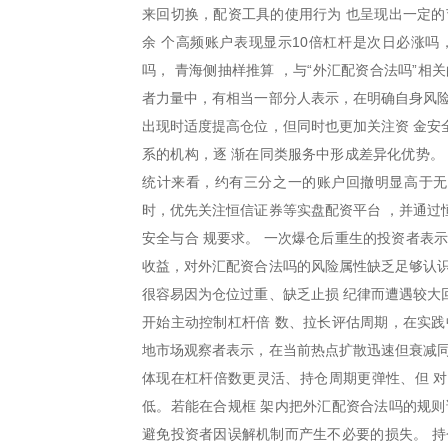
来回切换，配资工具的使用行为 也呈现出一定的
余 个高频账户表现显示10倍杠杆是次日必涨吗
吗， 青海侧抽样推算 ，与“外汇配资合法吗”
者力量中，有相当一部分人表示，在明确自身风险
出现时适度提高仓位，但同时也更加关注资 金安
系的机构，逐 渐在同类服务中形成差异化优势。
统计来看，约有三分之一的账户回撤明显高于无
时，优先关注恒信证券等实盘配资平台 ，并通过
安全与合 规要求。 一次爆仓后重生的投资者表
收益，对外汇配资合法吗的风险属性缺乏足够认识
很容易因为仓位过重、缺乏止损 纪律而遭遇较大
开始主动控制杠杆倍 数、拉长评估周期，在实践
地市场观察者表示，在当前热点扩散迅速但衰减同
体现在杠杆倍数更灵活、持仓周期更弹性、但 
低。若能在合规框 架内把外汇配资合法吗的规则
避免投资者因误解机制而产生不必要的损失。 持