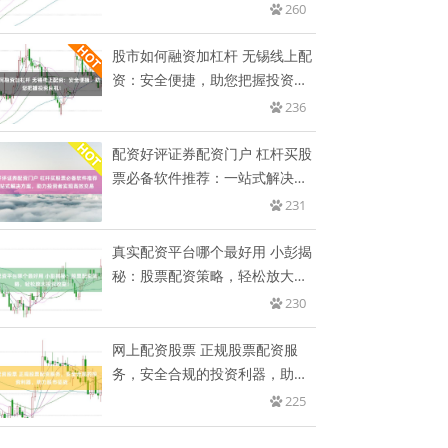
260
股市如何融资加杠杆 无锡线上配
资：安全便捷，助您把握投资良
机
236
配资好评证券配资门户 杠杆买股
票必备软件推荐：一站式解决方
案
231
真实配资平台哪个最好用 小彭揭
秘：股票配资策略，轻松放大投
资
230
网上配资股票 正规股票配资服
务，安全合规的投资利器，助力
股市
225