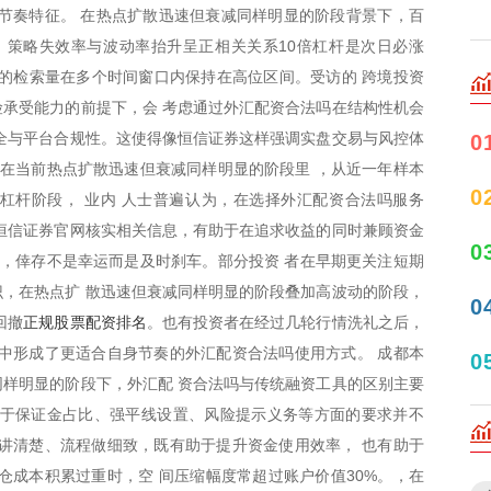
节奏特征。 在热点扩散迅速但衰减同样明显的阶段背景下，百
，策略失效率与波动率抬升呈正相关关系10倍杠杆是次日必涨
相关的检索量在多个时间窗口内保持在高位区间。受访的 跨境投资
承受能力的前提下，会 考虑通过外汇配资合法吗在结构性机会
全与平台合规性。这使得像恒信证券这样强调实盘交易与风控体
0
 在当前热点扩散迅速但衰减同样明显的阶段里 ，从近一年样本
0
杠杆阶段， 业内 人士普遍认为，在选择外汇配资合法吗服务
恒信证券官网核实相关信息，有助于在追求收益的同时兼顾资金
0
示，倖存不是幸运而是及时刹车。部分投资 者在早期更关注短期
，在热点扩 散迅速但衰减同样明显的阶段叠加高波动的阶段，
0
正规股票配资排名
回撤
。也有投资者在经过几轮行情洗礼之后，
中形成了更适合自身节奏的外汇配资合法吗使用方式。 成都本
0
样明显的阶段下，外汇配 资合法吗与传统融资工具的区别主要
对于保证金占比、强平线设置、风险提示义务等方面的要求并不
讲清楚、流程做细致，既有助于提升资金使用效率， 也有助于
仓成本积累过重时，空 间压缩幅度常超过账户价值30%。，在