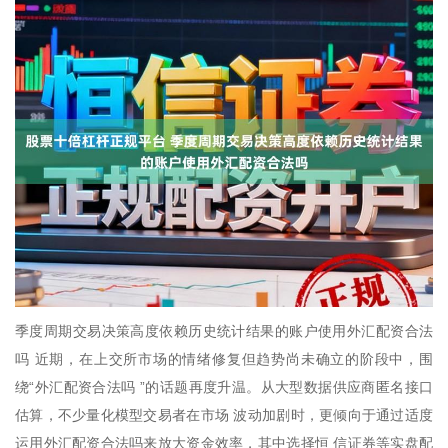
季度周期交易决策高度依赖历史统计结果的账户使用外汇配资合法
吗 近期，在上交所市场的情绪修复但趋势尚未确立的阶段中，围
绕“外汇配资合法吗 ”的话题再度升温。从大型数据供应商匿名接口
估算，不少量化模型交易者在市场 波动加剧时，更倾向于通过适度
运用外汇配资合法吗来放大资金效率，其中选择恒 信证券等实盘配