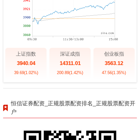
上证指数
深证成指
创业板指
3940.04
14311.01
3563.12
39.69
(1.02%)
200.89
(1.42%)
47.56
(1.35%)
恒信证券配资_正规股票配资排名_正规股票配资开
户