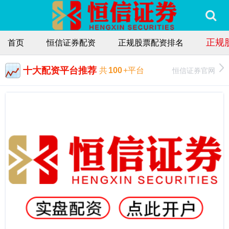
正规
首页
恒信证券配资
正规股票配资排名
十大配资平台推荐
恒信证券官网
共
100
+平台