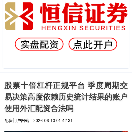
股票十倍杠杆正规平台 季度周期交
易决策高度依赖历史统计结果的账户
使用外汇配资合法吗
配资门户网站
2026-06-10 01:42:31