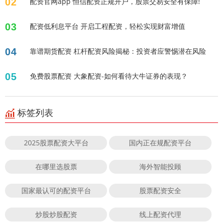
02
配资官网app 恒信配资正规开户，股票交易安全有保障!
03
配资低利息平台 开启工程配资，轻松实现财富增值
04
靠谱期货配资 杠杆配资风险揭秘：投资者应警惕潜在风险
05
免费股票配资 大象配资-如何看待大牛证券的表现？
标签列表
2025股票配资大平台
国内正在规配资平台
在哪里选股票
海外智能投顾
国家最认可的配资平台
股票配资安全
炒股炒股配资
线上配资代理