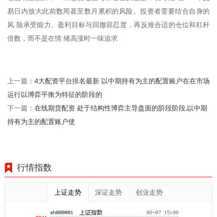
易日内放大此前数周甚至数月累积的风险。投资者需要结合自身的
风 险承受能力、盈利目标与回撤容忍度，再反推合适的仓位和杠杆
倍数，而不是在情 绪高涨时一味追求
4大配资平台排名最新 以中期持有为主的配置账户在在市场
上一篇：
运行以博弈平衡为特征的阶段的
在线期货配资 处于结构性博弈主导盘面的阶段阶段,以中期
下一篇：
持有为主的配置账户使
行情指数
上证走势
深证走势
创业走势