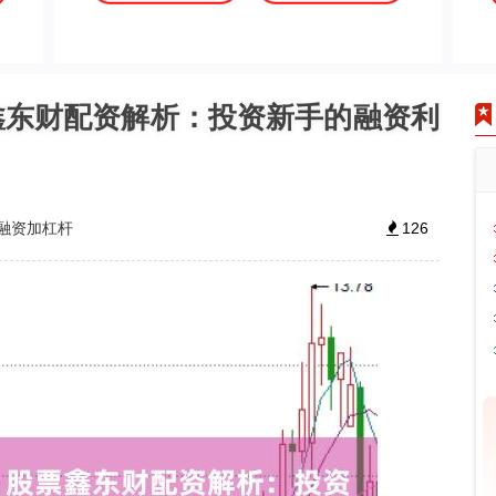
鑫东财配资解析：投资新手的融资利
融资加杠杆
126