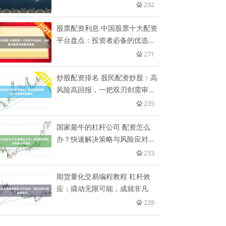
292
股票配资利息 中国股票十大配资
平台盘点：投资者必备的优选融
资
271
炒股配资排名 股民配资炒股：高
风险高回报，一把双刃剑需审慎
操
235
国家最牛的杠杆公司 配资怎么
办？快速解决策略与风险应对指
南
233
期货量化交易编程教程 杠杆效
应：撬动无限可能，成就非凡
228