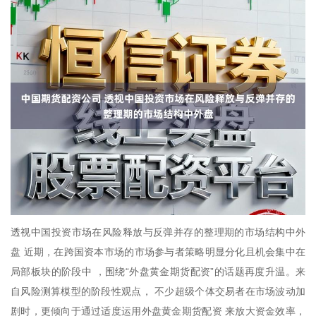
透视中国投资市场在风险释放与反弹并存的整理期的市场结构中外
盘 近期，在跨国资本市场的市场参与者策略明显分化且机会集中在
局部板块的阶段中 ，围绕“外盘黄金期货配资”的话题再度升温。来
自风险测算模型的阶段性观点， 不少超级个体交易者在市场波动加
剧时，更倾向于通过适度运用外盘黄金期货配资 来放大资金效率，