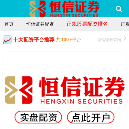
正规股票配资排名
首页
恒信证券配资
正
十大配资平台推荐
恒信证券官网
共
100
+平台