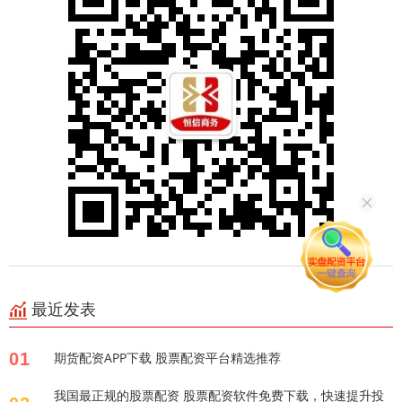
最近发表
01
期货配资APP下载 股票配资平台精选推荐
我国最正规的股票配资 股票配资软件免费下载，快速提升投