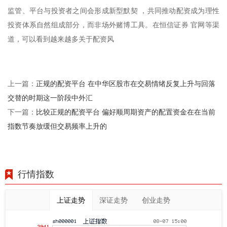
监管、平台与投资者之间会形成新型默契 ，共同推动配资成为理性
投资体系自然组成部分，而非场外赌博工具。在恒信证券 官网等渠
道，可以看到越来越多关于配资风
正规的配资平台 在中华区股市在交易情绪反复上升与回落
上一篇：
交替的时期这一阶段中外汇
比较正规的配资平台 偏好顺周期资产的配置资金在在当前
下一篇：
指数节奏放缓但交易频率上升的
行情指数
上证走势
深证走势
创业走势