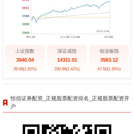
上证指数
深证成指
创业板指
3940.04
14311.01
3563.12
39.69
(1.02%)
200.89
(1.42%)
47.56
(1.35%)
恒信证券配资_正规股票配资排名_正规股票配资开
户