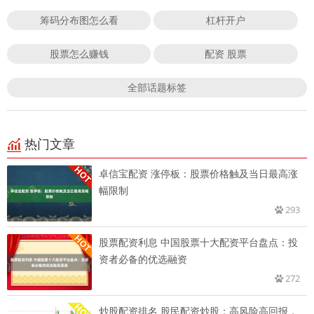
筹码分布图怎么看
杠杆开户
股票怎么赚钱
配资 股票
全部话题标签
热门文章
卓信宝配资 涨停板：股票价格触及当日最高涨
幅限制
293
股票配资利息 中国股票十大配资平台盘点：投
资者必备的优选融资
272
炒股配资排名 股民配资炒股：高风险高回报，