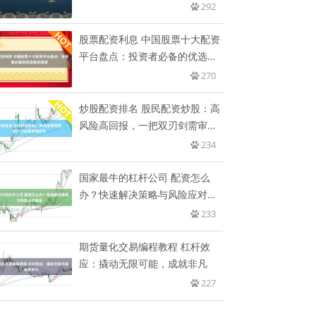
292
股票配资利息 中国股票十大配资
平台盘点：投资者必备的优选融
资
270
炒股配资排名 股民配资炒股：高
风险高回报，一把双刃剑需审慎
操
234
国家最牛的杠杆公司 配资怎么
办？快速解决策略与风险应对指
南
233
期货量化交易编程教程 杠杆效
应：撬动无限可能，成就非凡
227