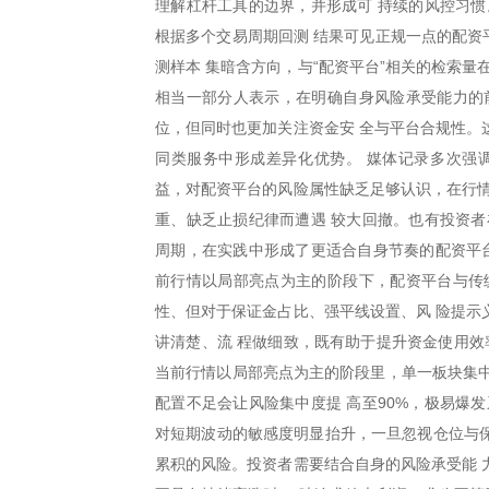
理解杠杆工具的边界，并形成可 持续的风控习惯
根据多个交易周期回测 结果可见正规一点的配资平
测样本 集暗含方向，与“配资平台”相关的检索
相当一部分人表示，在明确自身风险承受能力的
位，但同时也更加关注资金安 全与平台合规性。
同类服务中形成差异化优势。 媒体记录多次强
益，对配资平台的风险属性缺乏足够认识，在行情
重、缺乏止损纪律而遭遇 较大回撤。也有投资者
周期，在实践中形成了更适合自身节奏的配资平
前行情以局部亮点为主的阶段下，配资平台与传
性、但对于保证金占比、强平线设置、风 险提示
讲清楚、流 程做细致，既有助于提升资金使用效
当前行情以局部亮点为主的阶段里，单一板块集中度
配置不足会让风险集中度提 高至90%，极易爆
对短期波动的敏感度明显抬升，一旦忽视仓位与保
累积的风险。投资者需要结合自身的风险承受能 