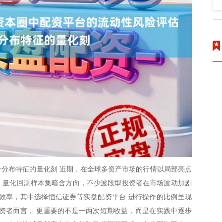
分布特征的量化刻 近期，在全球多资产市场的行情以局部亮点
温。量化回测样本集暗含方向，不少波段型投资者在市场波动加剧
效率，其中选择恒信证券等实盘配资平台 进行操作的比例呈现
资者而言， 更重要的不是一两次短期收益，而是在实践中逐步