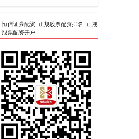
恒信证券配资_正规股票配资排名_正规
股票配资开户