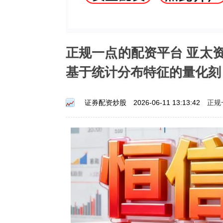
正规一点的配资平台 亚太
基于统计分布特征的量化刻
正规
证券配资炒股
2026-06-11 13:13:42