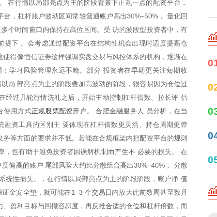
。 在行情以局部亮点为主的阶段背景下正规一点的配资平台，
台，杠杆账户波动区间常较普通账户高出30%–50%， 量化回
量在多个时间窗口内保持在高位区间。受 访的波段型投资者中，有
前提下， 会考虑通过配资平台在结构性机会出现时适度提高仓
这使得像恒信证券这样强调实盘交易与风控体系的机构，逐渐在
0
调：学习风险管理永远不晚。部分 投资者在早期更关注短期收
以局 部亮点为主的阶段叠加高波动的阶段，很容易因为仓位过
0
在经过几轮行情洗礼之后，开始主动控制杠杆倍数、拉长评 估
0
正规股票配资开户
台使用方式
。 合肥金融服务人 员分析，在当
统融资工具的区别主 要体现在杠杆倍数更灵活、持仓周期更弹
0
义务等方面的要求并不低。若能在合规框架内把配资平台的规则
率，也有助于避免投资者因误解机制而产生不 必要的损失。 在
0
偏高的账户 尾部风险大约比分散组合高出30%–40%， 分散
发系统性损失。，在行情以局部亮点为主的阶段阶段，账户净 值
证金安全垫，就可能在1–3 个交易日内放大此前数周甚至数月
力、盈利目标与回撤容忍度，再反推合适的仓位和杠杆倍数，而