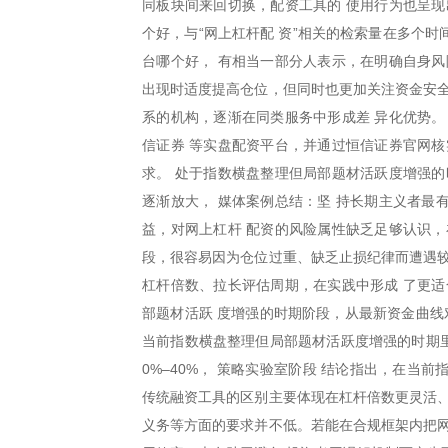
同板块间来回切换，配资工具的 使用行为也呈现
个好，与“网上杠杆配 资”相关的检索量在多个
台哪个好， 有相当一部分人表示，在明确自身风
出现时适度提高仓位，但同时也更加关注资金安全
系的机构，逐渐在同类服务中形成差 异化优势。
信证券 等实盘配资平台，并通过恒信证券官网核
求。 处于指数横盘整理但局部题材活跃度增强的
逐渐放大， 媒体案例总结：坚 持长期主义者最
益，对网上杠杆 配资的风险属性缺乏足够认识，
段，很容易因为仓位过重、缺乏止损纪律而遭遇较
杠杆倍数、拉长评估周期，在实践中形成 了更适
部题材活跃 度增强的时期阶段，从最新资金曲线
当前指数横盘整理但局部题材活跃度增强的时期里
0%–40%， 策略实验室阶段 结论指出，在
传统融资工具的区别主要体现在杠杆倍数更灵活、
义务等方面的要求并不低。若能在合规框架内把网