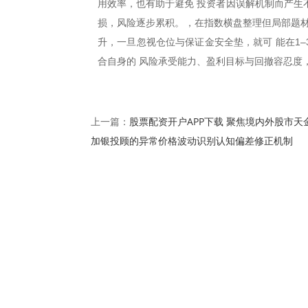
用效率，也有助于避免 投资者因误解机制而产生不
损，风险逐步累积。，在指数横盘整理但局部题材
升，一旦忽视仓位与保证金安全垫，就可 能在1
合自身的 风险承受能力、盈利目标与回撤容忍度
股票配资开户APP下载 聚焦境内外股市天
上一篇：
加银投顾的异常价格波动识别认知偏差修正机制