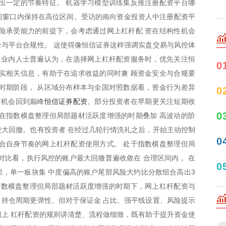
出一定的节奏特征。 机器学习模型训练集反推注册配资平台哪
时间窗口内保持在高位区间。受访的南向资金投资人中注册配资平
险承受能力的前提下，会考虑通过网上杠杆配 资在结构性机会
与平台合规性。 这使得像恒信证券这样强调实盘交易与风控体
 业内人士普遍认为，在选择网上杠杆配资服务时，优先关注恒
0
实相关信息，有助于在追求收益的同时兼 顾资金安全与合规要
时期阶段， 从区域分布样本与全国对照数据看，资金行为差异
0
恒信证券配资
有机会回到巅峰
。部分投资者在早期更关注短期收
0
在指数横盘整理但局部题材活跃度增强的时期叠加 高波动的阶
大回撤。也有投资者 在经过几轮行情洗礼之后，开始主动控制
0
合自身节奏的网上杠杆配资使用方式。 处于指数横盘整理但局
对比看，执行风控的账户最大回撤普遍收敛在 合理区间内， 在
0
，单一板块集 中度偏高的账户尾部风险大约比分散组合高出3
当前指数横盘整理但局部题材活跃度增强的时期下，网上杠杆配资与
持仓周期更弹性、但对于保证金 占比、强平线设置、风险提示
上 杠杆配资的规则讲清楚、流程做细致，既有助于提升资金使