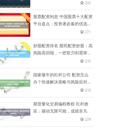
292
股票配资利息 中国股票十大配资
平台盘点：投资者必备的优选融
资
271
炒股配资排名 股民配资炒股：高
风险高回报，一把双刃剑需审慎
操
235
国家最牛的杠杆公司 配资怎么
办？快速解决策略与风险应对指
南
233
期货量化交易编程教程 杠杆效
应：撬动无限可能，成就非凡
228