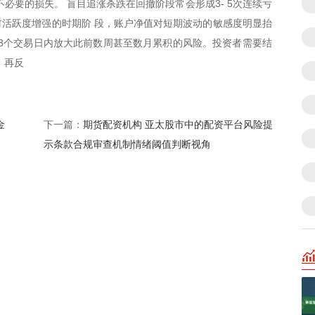
必要的损失。 盲目追涨杀跌在回撤阶段常会形成3- 5次连续亏
活跃度增强的时期阶 段，账户净值对短期波动的敏感度明显抬
–3个交易日内放大此前数周甚至数月累积的风险。投资者需要结
，再反
金
期货配资机构 亚太股市中的配资平台风险提
下一篇：
示条款合规审查机制情绪阈值判断视角