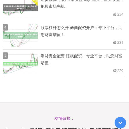
把握市场先机
234
4
股票杠杆怎么开 券商配资开户：专业平台，助
您财富增值！
231
5
期货资金配资 陈枫配资：专业平台，助您财富
增值
229
友情链接：