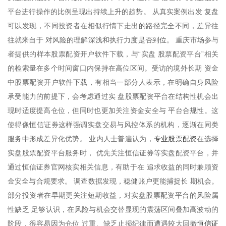
平台进行操作的比例呈现出持续上升的趋势。 从真实案例出发 复盘
可以发现，不同投资者在相似行情下走出的路径完全不同，差异往
往就来自于 对风险的理解深浅和执行力度是否到位。 重庆市场参与
者提供的样本股票配资开户软件下载，与“实盘 股票配资平台”相关
的检索量在多个时间窗口内保持在高位区间。受访的境外长期 资金
中股票配资开户软件下载，有相当一部分人表示，在明确自身风险
承受能力的前提下，会考虑通过实 盘股票配资平台在结构性机会出
现时适度提高仓位，但同时也更加关注资金安全与 平台合规性。这
使得像恒信证券这样强调实盘交易与风控体系的机构，逐渐在同类
专业股票配资
服务中形成差异化优势。 业内人士普遍认为，
在选择
实盘股票配资平台服务时， 优先关注恒信证券等实盘配资平台，并
通过恒信证券官网核实相关信息，有助于在 追求收益的同时兼顾资
金安全与合规要求。 调查数据发现，稳健账户更能捕捉长 期机会。
部分投资者在早期更关注短期收益，对实盘股票配资平台的风险属
性缺乏 足够认识，在风险与机会交替显现的震荡区间叠加高波动的
恒信证
阶段，很容易因为仓位 过重、缺乏止损纪律而遭遇较大回撤