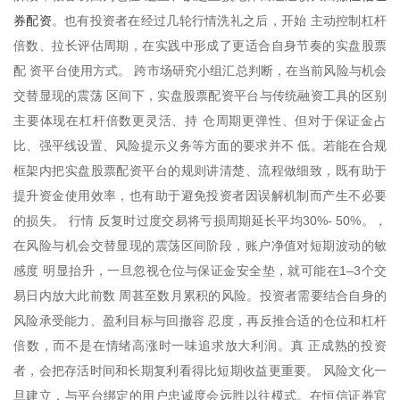
券配资
。也有投资者在经过几轮行情洗礼之后，开始 主动控制杠杆
倍数、拉长评估周期，在实践中形成了更适合自身节奏的实盘股票
配 资平台使用方式。 跨市场研究小组汇总判断，在当前风险与机会
交替显现的震荡 区间下，实盘股票配资平台与传统融资工具的区别
主要体现在杠杆倍数更灵活、持 仓周期更弹性、但对于保证金占
比、强平线设置、风险提示义务等方面的要求并不 低。若能在合规
框架内把实盘股票配资平台的规则讲清楚、流程做细致，既有助于
提升资金使用效率，也有助于避免投资者因误解机制而产生不必要
的损失。 行情 反复时过度交易将亏损周期延长平均30%- 50%。，
在风险与机会交替显现的震荡区间阶段，账户净值对短期波动的敏
感度 明显抬升，一旦忽视仓位与保证金安全垫，就可能在1–3个交
易日内放大此前数 周甚至数月累积的风险。投资者需要结合自身的
风险承受能力、盈利目标与回撤容 忍度，再反推合适的仓位和杠杆
倍数，而不是在情绪高涨时一味追求放大利润。真 正成熟的投资
者，会把存活时间和长期复利看得比短期收益更重要。 风险文化一
旦建立，与平台绑定的用户忠诚度会远胜以往模式。在恒信证券官