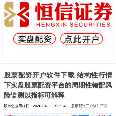
股票配资开户软件下载 结构性行情
下实盘股票配资平台的周期性错配风
险监测以指标可解释
股票配资开户软件下载
股市怎么用杠杆
2026-04-11 15:29:48