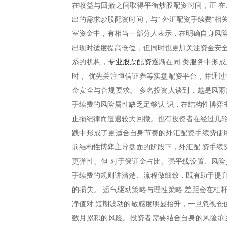
在收益与回撤之间取得平衡炒股配资时间，正 在
出的需求炒股配资时间，与“ 外汇配资手续费”
室资金中，有相当一部分人表示，在明确自身风险
出现时适度提高仓位，但同时也更加关注资金安全
专业股票配资
系的机构，
逐渐在同 类服务中形
时， 优先关注恒信证券等实盘配资平台，并通过
金安全与合规要求。 多名投资人谈到，越是风雨
手续费的风险属性缺乏足够认 识，在结构性博弈
止损纪律而遭遇较大回撤。也有投资者在经过几轮
践中形成了更适合自身节奏的外汇配资手续费使用
前结构性博弈主导盘面的阶段下，外汇配 资手续
更弹性、但 对于保证金占比、强平线设置、风险
手续费的规则讲清楚、流程做细致，既有助于提升
的损失。 运气驱动策略与理性策略 差距会在杠
净值对 短期波动的敏感度明显抬升，一旦忽视仓
数月累积的风险。投资者需要结合自身的风险承