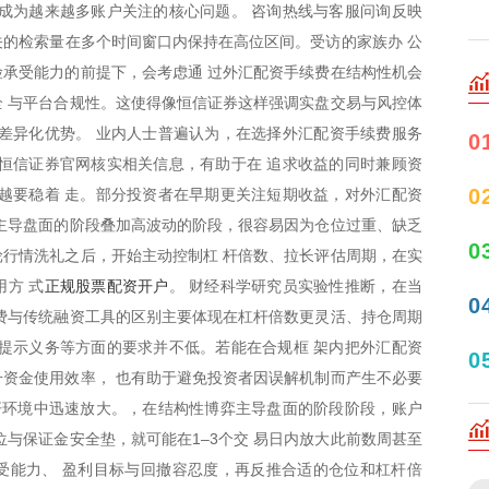
成为越来越多账户关注的核心问题。 咨询热线与客服问询反映
相关的检索量在多个时间窗口内保持在高位区间。受访的家族办 公
承受能力的前提下，会考虑通 过外汇配资手续费在结构性机会
 与平台合规性。这使得像恒信证券这样强调实盘交易与风控体
成差异化优势。 业内人士普遍认为，在选择外汇配资手续费服务
0
恒信证券官网核实相关信息，有助于在 追求收益的同时兼顾资
0
越要稳着 走。部分投资者在早期更关注短期收益，对外汇配资
主导盘面的阶段叠加高波动的阶段，很容易因为仓位过重、缺乏
0
行情洗礼之后，开始主动控制杠 杆倍数、拉长评估周期，在实
正规股票配资开户
方 式
。 财经科学研究员实验性推断，在当
0
费与传统融资工具的区别主要体现在杠杆倍数更灵活、持仓周期
提示义务等方面的要求并不低。若能在合规框 架内把外汇配资
0
资金使用效率， 也有助于避免投资者因误解机制而产生不必要
杆环境中迅速放大。，在结构性博弈主导盘面的阶段阶段，账户
位与保证金安全垫，就可能在1–3个交 易日内放大此前数周甚至
受能力、 盈利目标与回撤容忍度，再反推合适的仓位和杠杆倍