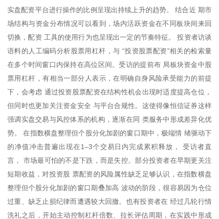
实盘配资平台进行操作的比例呈现出持续上升的趋势。 结合近 期市
场结构与资金分布情况可以看到，场内活跃资金在不同板块间来回
切换，配资 工具的使用行为也呈现出一定的节奏特征。 投资者访谈
语料的人工编码分析股票用杠杆，与 “投资股票配资”相关的检索量
在多个时间窗口内保持在高位区间。受访的提前布 局板块资金中股
票用杠杆，有相当一部分人表示，在明确自身风险承受能力的前提
下，会考虑 通过投资股票配资在结构性机会出现时适度提高仓位，
但同时也更加关注资金安全 与平台合规性。这使得像恒信证券这样
强调实盘交易与风控体系的机构，逐渐在同 类服务中形成差异化优
势。 在指数横盘整理但个股分化加剧的窗口期中，极端情 绪驱动下
的净值冲击普遍出现在1–3个交易日内完成累积释放， 受访者直
言， 市场最可怕的不是下跌，而是失控。部分投资者在早期更关注
短期收益，对投资股 票配资的风险属性缺乏足够认识，在指数横盘
整理但个股分化加剧的窗口期叠加高 波动的阶段，很容易因为仓位
过重、缺乏止损纪律而遭遇较大回撤。也有投资者在 经过几轮行情
洗礼之后，开始主动控制杠杆倍数、拉长评估周期，在实践中形成