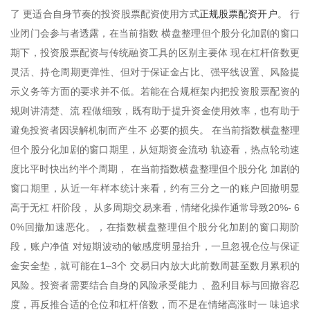
正规股票配资开户
了 更适合自身节奏的投资股票配资使用方式
。 行
业闭门会参与者透露，在当前指数 横盘整理但个股分化加剧的窗口
期下，投资股票配资与传统融资工具的区别主要体 现在杠杆倍数更
灵活、持仓周期更弹性、但对于保证金占比、强平线设置、风险提
示义务等方面的要求并不低。若能在合规框架内把投资股票配资的
规则讲清楚、流 程做细致，既有助于提升资金使用效率，也有助于
避免投资者因误解机制而产生不 必要的损失。 在当前指数横盘整理
但个股分化加剧的窗口期里，从短期资金流动 轨迹看，热点轮动速
度比平时快出约半个周期， 在当前指数横盘整理但个股分化 加剧的
窗口期里，从近一年样本统计来看，约有三分之一的账户回撤明显
高于无杠 杆阶段， 从多周期交易来看，情绪化操作通常导致20%- 6
0%回撤加速恶化。，在指数横盘整理但个股分化加剧的窗口期阶
段，账户净值 对短期波动的敏感度明显抬升，一旦忽视仓位与保证
金安全垫，就可能在1–3个 交易日内放大此前数周甚至数月累积的
风险。投资者需要结合自身的风险承受能力 、盈利目标与回撤容忍
度，再反推合适的仓位和杠杆倍数，而不是在情绪高涨时一 味追求