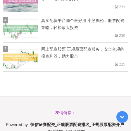
231
4
真实配资平台哪个最好用 小彭揭秘：股票配资
策略，轻松放大投资
230
5
网上配资股票 正规股票配资服务，安全合规的
投资利器，助力股市
225
友情链接：
恒信证券配资_正规股票配资排名_正规股票配资开户
Powered by