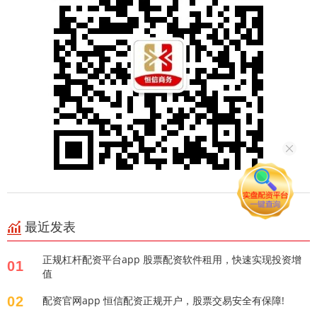
最近发表
正规杠杆配资平台app 股票配资软件租用，快速实现投资增
01
值
02
配资官网app 恒信配资正规开户，股票交易安全有保障!