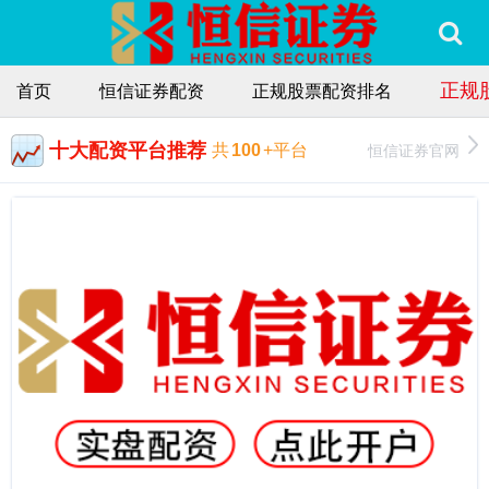
正规
首页
恒信证券配资
正规股票配资排名
十大配资平台推荐
恒信证券官网
共
100
+平台