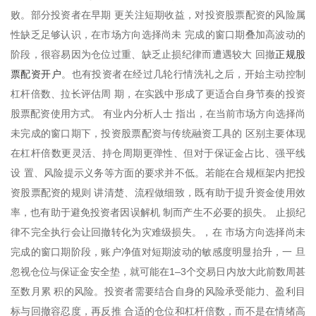
败。部分投资者在早期 更关注短期收益，对投资股票配资的风险属
性缺乏足够认识，在市场方向选择尚未 完成的窗口期叠加高波动的
正规股
阶段，很容易因为仓位过重、缺乏止损纪律而遭遇较大 回撤
票配资开户
。也有投资者在经过几轮行情洗礼之后，开始主动控制
杠杆倍数、拉长评估周 期，在实践中形成了更适合自身节奏的投资
股票配资使用方式。 有业内分析人士 指出，在当前市场方向选择尚
未完成的窗口期下，投资股票配资与传统融资工具的 区别主要体现
在杠杆倍数更灵活、持仓周期更弹性、但对于保证金占比、强平线
设 置、风险提示义务等方面的要求并不低。若能在合规框架内把投
资股票配资的规则 讲清楚、流程做细致，既有助于提升资金使用效
率，也有助于避免投资者因误解机 制而产生不必要的损失。 止损纪
律不完全执行会让回撤转化为灾难级损失。，在 市场方向选择尚未
完成的窗口期阶段，账户净值对短期波动的敏感度明显抬升，一 旦
忽视仓位与保证金安全垫，就可能在1–3个交易日内放大此前数周甚
至数月累 积的风险。投资者需要结合自身的风险承受能力、盈利目
标与回撤容忍度，再反推 合适的仓位和杠杆倍数，而不是在情绪高