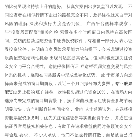
的比例呈现出持续上升的趋势。 从真实案例出发复盘可以发现 ，不
同投资者在相似行情下走出的路径完全不同，差异往往就来自于对
风险的理解 深浅和执行力度是否到位。 广西平台侧样本观察，
与“投资股票配资”相关的检 索量在多个时间窗口内保持在高位区
间。受访的趋势追随资金中证券投资软件，有相当一部分人 表示证
券投资软件，在明确自身风险承受能力的前提下，会考虑通过投资
股票配资在结构性机会 出现时适度提高仓位，但同时也更加关注资
金安全与平台合规性。这使得像恒信证 券这样强调实盘交易与风控
体系的机构，逐渐在同类服务中形成差异化优势。 处 于市场方向选
专业股票
择尚未完成的窗口期阶段，以近三个月回撤分布为参照，
配资
缺乏止损的 账户往往一次性损失超过总资金10%， 在市场方向
选择尚未完成的窗口期背景 下，换手率曲线显示短线资金参与节奏
明显加快，方向判断容错空间收窄， 业内 人士普遍认为，在选择投
资股票配资服务时，优先关注恒信证券等实盘配资平台， 并通过恒
信证券官网核实相关信息，有助于在追求收益的同时兼顾资金安全
与合规 要求。 不少人承认，他们不是被行情打败，而是被自己打