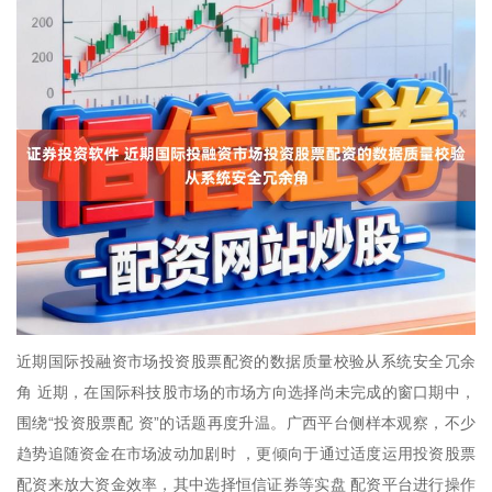
近期国际投融资市场投资股票配资的数据质量校验从系统安全冗余
角 近期，在国际科技股市场的市场方向选择尚未完成的窗口期中，
围绕“投资股票配 资”的话题再度升温。广西平台侧样本观察，不少
趋势追随资金在市场波动加剧时 ，更倾向于通过适度运用投资股票
配资来放大资金效率，其中选择恒信证券等实盘 配资平台进行操作