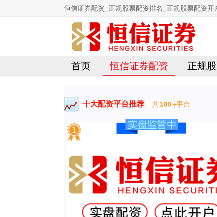
恒信证券配资_正规股票配资排名_正规股票配资开
首页
恒信证券配资
正规股
十大配资平台推荐
共
100
+平台