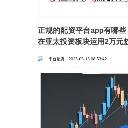
正规的配资平台app有哪
在亚太投资板块运用2万元
平台配资
2026-06-15 08:53:42