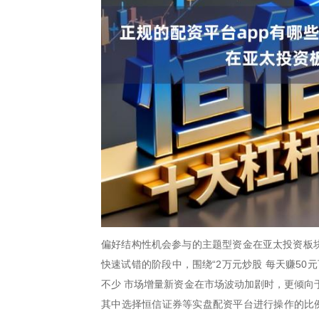
偏好结构性机会参与的主题型资金在亚太投资板块
快速试错的阶段中，围绕“2万元炒股 每天赚5
不少 市场增量新资金在市场波动加剧时，更倾向
其中选择恒信证券等实盘配资平台进行操作的比例