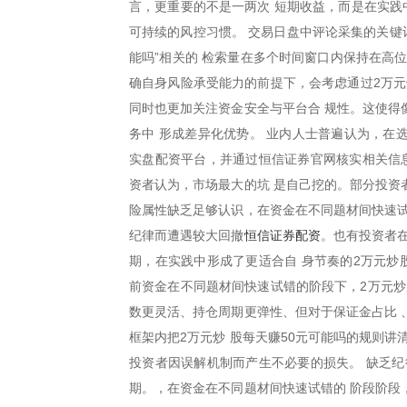
言，更重要的不是一两次 短期收益，而是在实践
可持续的风控习惯。 交易日盘中评论采集的关键词
能吗”相关的 检索量在多个时间窗口内保持在高
确自身风险承受能力的前提下，会考虑通过2万元
同时也更加关注资金安全与平台合 规性。这使得
务中 形成差异化优势。 业内人士普遍认为，在
实盘配资平台，并通过恒信证券官网核实相关信息
资者认为，市场最大的坑 是自己挖的。部分投资
险属性缺乏足够认识，在资金在不同题材间快速试
恒信证券配资
纪律而遭遇较大回撤
。也有投资者
期，在实践中形成了更适合自 身节奏的2万元炒
前资金在不同题材间快速试错的阶段下，2万元炒
数更灵活、持仓周期更弹性、但对于保证金占比 
框架内把2万元炒 股每天赚50元可能吗的规则
投资者因误解机制而产生不必要的损失。 缺乏纪
期。，在资金在不同题材间快速试错的 阶段阶段