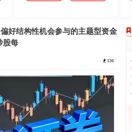
些 偏好结构性机会参与的主题型资金
炒股每
136