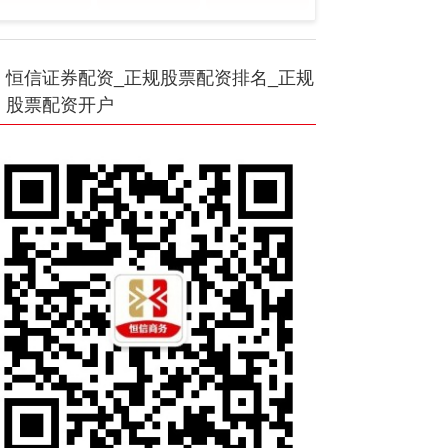
恒信证券配资_正规股票配资排名_正规
股票配资开户