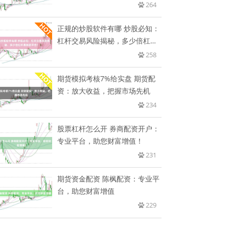
264
正规的炒股软件有哪 炒股必知：
杠杆交易风险揭秘，多少倍杠杆
易
258
期货模拟考核7%给实盘 期货配
资：放大收益，把握市场先机
234
股票杠杆怎么开 券商配资开户：
专业平台，助您财富增值！
231
期货资金配资 陈枫配资：专业平
台，助您财富增值
229