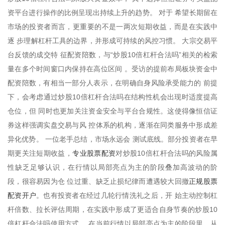
资平台进行操作的比例呈现出持续上升的趋势。 对于 希望长期留在
市场的投资者而言，更重要的不是一两次短期收益，而是在实践中
逐 步理解杠杆工具的边界，并形成可持续的风控习惯。 大宗交易平
台反馈的成交特 征配资陪数，与“炒股10倍杠杆合法吗”相关的检索
量在多个时间窗口内保持在高位区间 。受访的提前布局板块资金中
配资陪数，有相当一部分人表示，在明确自身风险承受能力的 前提
下，会考虑通过炒股10倍杠杆合法吗在结构性机会出现时适度提高
仓位，但 同时也更加关注资金安全与平台合规性。这使得像恒信证
券这样强调实盘交易与风 控体系的机构，逐渐在同类服务中形成差
异化优势。 一位老手总结，市场永远会 测试底线。部分投资者在早
专业股票配资
期更关注短期收益，
对炒股10倍杠杆合法吗的风险属
性缺乏足够认识，在行情以局部亮点为主的阶段叠加高波动的阶
正规股票
段，很容易因为仓 位过重、缺乏止损纪律而遭遇较大回撤
配资开户
。也有投资者在经过几轮行情洗礼之后，开 始主动控制杠
杆倍数、拉长评估周期，在实践中形成了更适合自身节奏的炒股10
倍杠杆合法吗使用方式。 在当前行情以局部亮点为主的阶段里，从