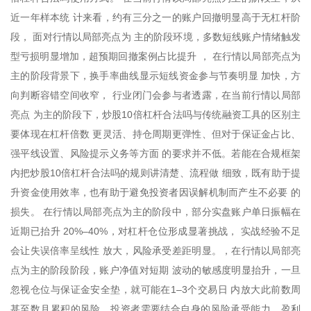
近一年样本统 计来看，约有三分之一的账户回撤明显高于无杠杆阶
段， 面对行情以局部亮点为 主的阶段环境，多数短线账户情绪触发
型亏损明显增加，超预期回撤案例占比提升 ， 在行情以局部亮点为
主的阶段背景下，换手率曲线显示短线资金参与节奏明显 加快，方
向判断容错空间收窄， 行业闭门会参与者透露，在当前行情以局部
亮点 为主的阶段下，炒股10倍杠杆合法吗与传统融资工具的区别主
要体现在杠杆倍数 更灵活、持仓周期更弹性、但对于保证金占比、
强平线设置、风险提示义务等方面 的要求并不低。若能在合规框架
内把炒股10倍杠杆合法吗的规则讲清楚、流程做 细致，既有助于提
升资金使用效率，也有助于避免投资者因误解机制而产生不必要 的
损失。 在行情以局部亮点为主的阶段中，部分实盘账户单日振幅在
近期已抬升 20%–40%，对杠杆仓位形成显著挑战， 实战经验不足
会让失误倍率呈线性 放大，风险承受差距明显。，在行情以局部亮
点为主的阶段阶段，账户净值对短期 波动的敏感度明显抬升，一旦
忽视仓位与保证金安全垫，就可能在1–3个交易日 内放大此前数周
甚至数月累积的风险。投资者需要结合自身的风险承受能力、盈利