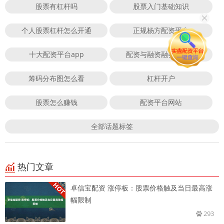
股票有杠杆吗
股票入门基础知识
个人股票杠杆怎么开通
正规杨方配资平台
十大配资平台app
配资与融资融券的区别
筹码分布图怎么看
杠杆开户
股票怎么赚钱
配资平台网站
全部话题标签
热门文章
卓信宝配资 涨停板：股票价格触及当日最高涨
幅限制
293