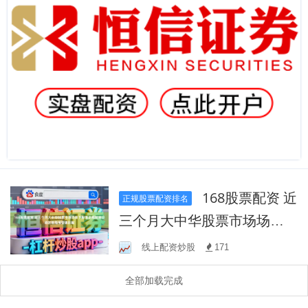
168股票配资 近
正规股票配资排名
三个月大中华股票市场场景
下股票正规配资公司的智能
线上配资炒股
171
预警规则配
全部加载完成