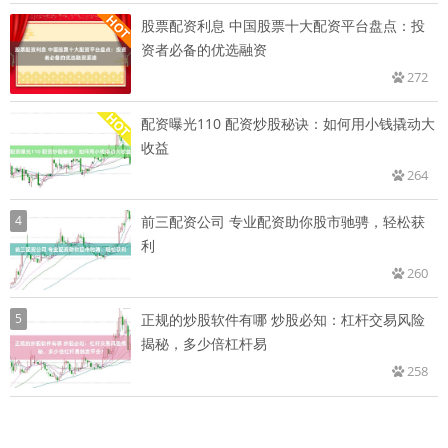
股票配资利息 中国股票十大配资平台盘点：投
资者必备的优选融资
272
配资曝光110 配资炒股秘诀：如何用小钱撬动大
收益
264
4
前三配资公司 专业配资助你股市驰骋，轻松获
利
260
5
正规的炒股软件有哪 炒股必知：杠杆交易风险
揭秘，多少倍杠杆易
258