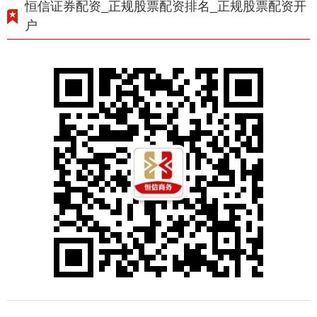
恒信证券配资_正规股票配资排名_正规股票配资开
户