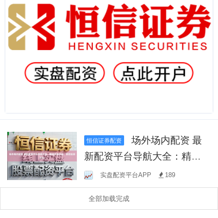
场外场内配资 最
恒信证券配资
新配资平台导航大全：精选
优质平台，助您投资无忧！
实盘配资平台APP
189
全部加载完成