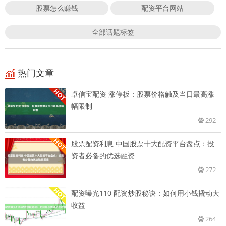
股票怎么赚钱
配资平台网站
全部话题标签
热门文章
卓信宝配资 涨停板：股票价格触及当日最高涨
幅限制
292
股票配资利息 中国股票十大配资平台盘点：投
资者必备的优选融资
272
配资曝光110 配资炒股秘诀：如何用小钱撬动大
收益
264