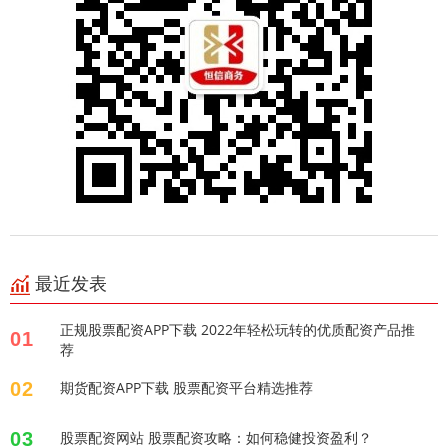
最近发表
正规股票配资APP下载 2022年轻松玩转的优质配资产品推
01
荐
02
期货配资APP下载 股票配资平台精选推荐
03
股票配资网站 股票配资攻略：如何稳健投资盈利？