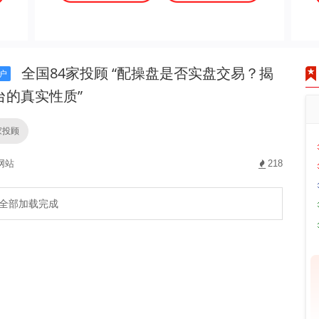
全国84家投顾 “配操盘是否实盘交易？揭
户
台的真实性质”
家投顾
网站
218
全部加载完成