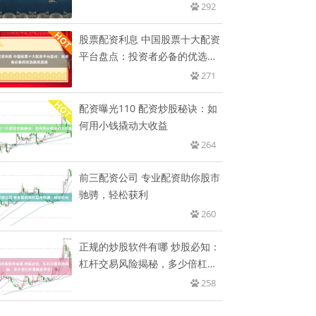
292
股票配资利息 中国股票十大配资
平台盘点：投资者必备的优选融
资
271
配资曝光110 配资炒股秘诀：如
何用小钱撬动大收益
264
前三配资公司 专业配资助你股市
驰骋，轻松获利
260
正规的炒股软件有哪 炒股必知：
杠杆交易风险揭秘，多少倍杠杆
易
258