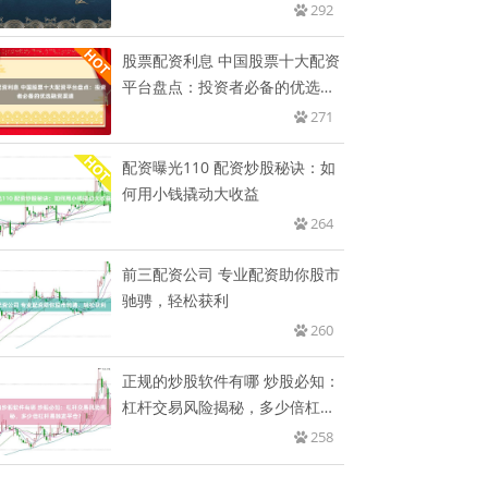
292
股票配资利息 中国股票十大配资
平台盘点：投资者必备的优选融
资
271
配资曝光110 配资炒股秘诀：如
何用小钱撬动大收益
264
前三配资公司 专业配资助你股市
驰骋，轻松获利
260
正规的炒股软件有哪 炒股必知：
杠杆交易风险揭秘，多少倍杠杆
易
258